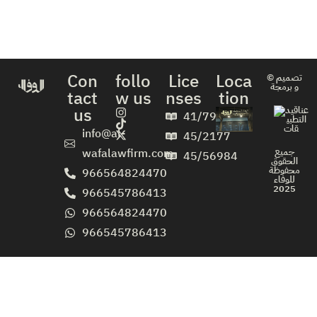
Con
follo
Lice
Loca
© تصميم
و برمجة
tact
w us
nses
tion
us
41/796
info@al-
45/2177
جميع
wafalawfirm.com
45/56984
الحقوق
محفوظة
966564824470
للوفاء
2025
966545786413
966564824470
966545786413