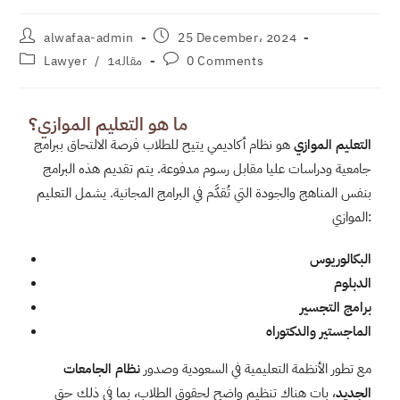
alwafaa-admin
25 December، 2024
0 Comments
مقاله1
/
Lawyer
ما هو التعليم الموازي؟
التعليم الموازي
هو نظام أكاديمي يتيح للطلاب فرصة الالتحاق ببرامج
جامعية ودراسات عليا مقابل رسوم مدفوعة. يتم تقديم هذه البرامج
بنفس المناهج والجودة التي تُقدَّم في البرامج المجانية. يشمل التعليم
الموازي:
البكالوريوس
الدبلوم
برامج التجسير
الماجستير والدكتوراه
مع تطور الأنظمة التعليمية في السعودية وصدور
نظام الجامعات
الجديد
، بات هناك تنظيم واضح لحقوق الطلاب، بما في ذلك حق